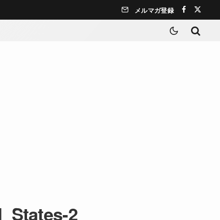
メルマガ登録
_States-2