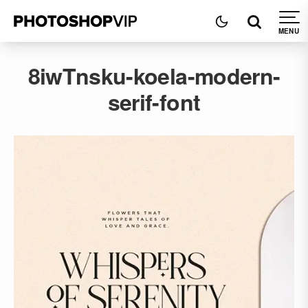
8iwTnsku-koela-modern-
serif-font