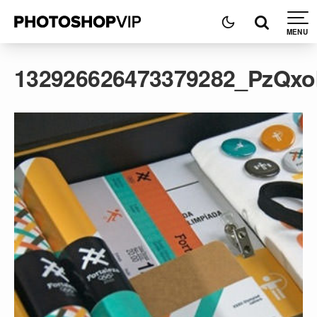
132926626473379282_PzQx