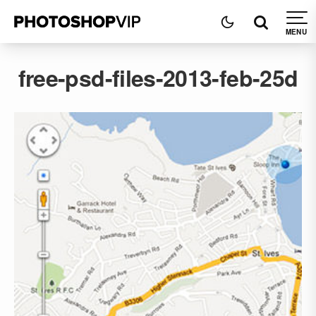
free-psd-files-2013-feb-25d