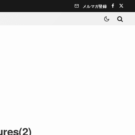
メルマガ登録
ures(2)