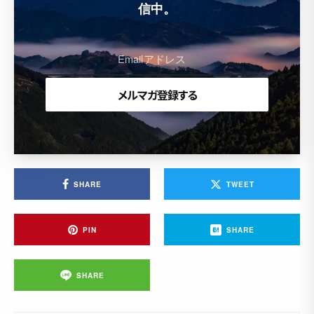
信中。
SHARE
TWEET
PIN
SHARE
SHARE