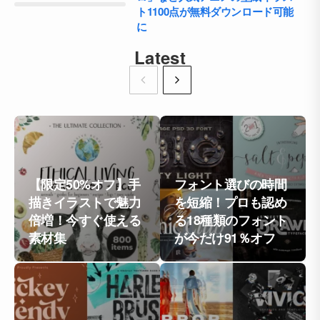
ト1100点が無料ダウンロード可能
に
Latest
【限定50%オフ】手
フォント選びの時間
描きイラストで魅力
を短縮！プロも認め
倍増！今すぐ使える
る18種類のフォント
素材集
が今だけ91％オフ