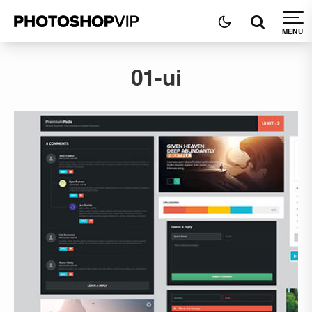
01-ui