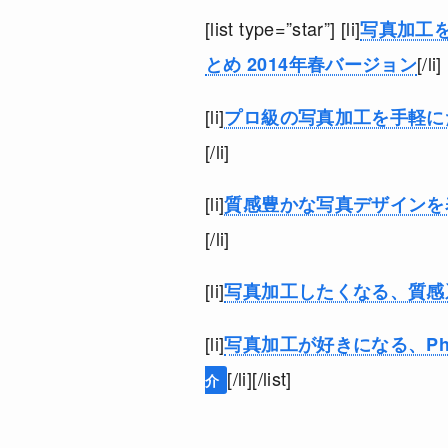
[list type=”star”] [li]
写真加工を
[/li]
とめ 2014年春バージョン
[li]
プロ級の写真加工を手軽にた
[/li]
[li]
質感豊かな写真デザインを表
[/li]
[li]
写真加工したくなる、質感系
[li]
写真加工が好きになる、Pho
[/li][/list]
介