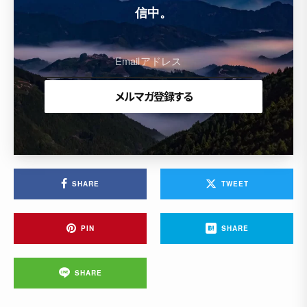
信中。
SHARE
TWEET
PIN
SHARE
SHARE