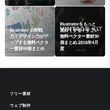
Illustratorをもっと
Illustrator の即戦
面白くする！すごい
力！デザイン力がア
無料ベクター素材30
ップする無料ベクタ
個まとめ 2016年4月
ー素材48個まとめ
度
フリー素材
ウェブ制作