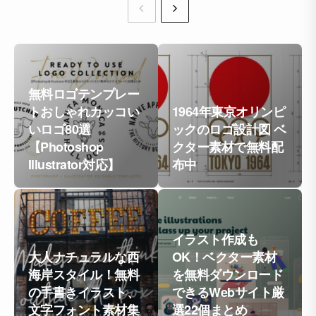
無料ロゴテンプレー
トおしゃれカッコい
1964年東京オリンピ
いロゴ80選
ックのロゴ設計図 ベ
【Photoshop
クター素材で無料配
Illustrator対応】
布中
イラスト作成も
大人ナチュラルな西
OK！ベクター素材
海岸スタイル！無料
を無料ダウンロード
の手書きイラスト、
できるWebサイト厳
文字フォント素材集
選22個まとめ