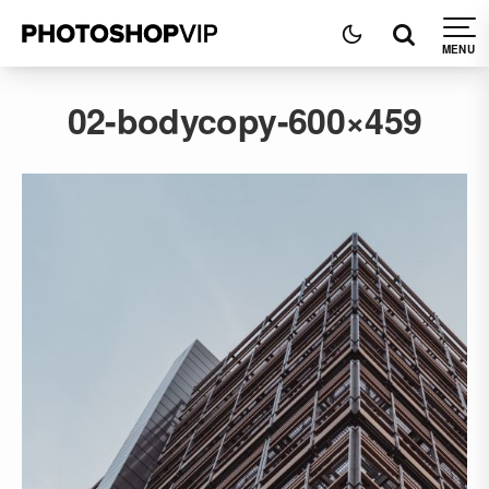
02-bodycopy-600×459