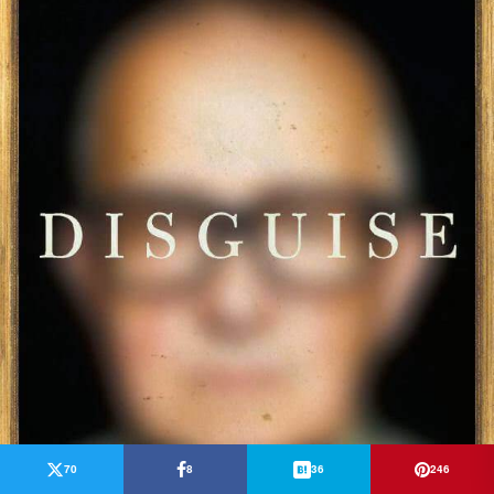
70
8
36
246