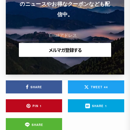
のニュースやお得なクーポンなども配
信中。
SHARE
TWEET
44
PIN
1
SHARE
1
SHARE