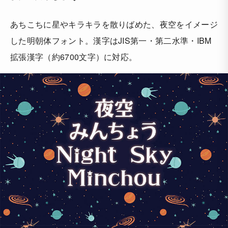
あちこちに星やキラキラを散りばめた、夜空をイメージ
した明朝体フォント。漢字はJIS第一・第二水準・IBM
拡張漢字（約6700文字）に対応。