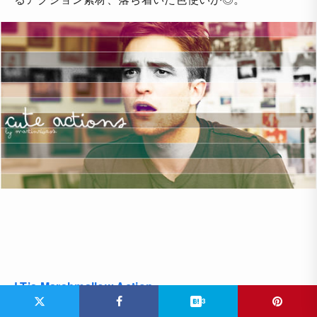
LT’s Marshmallow Action
3