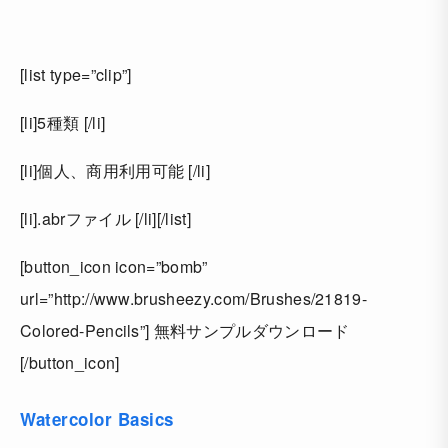
[list type=”clip”]
[li]5種類 [/li]
[li]個人、商用利用可能 [/li]
[li].abrファイル [/li][/list]
[button_icon icon=”bomb”
url=”http://www.brusheezy.com/Brushes/21819-
Colored-Pencils”] 無料サンプルダウンロード
[/button_icon]
Watercolor Basics