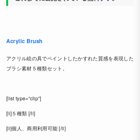
Acrylic Brush
アクリル絵の具でペイントしたかすれた質感を表現した
ブラシ素材５種類セット。
[list type=”clip”]
[li]５種類 [/li]
[li]個人、商用利用可能 [/li]