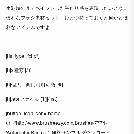
水彩絵の具でペイントした手作り感を表現したいときに
便利なブラシ素材セット、ひとつ持っておくと何かと便
利なアイテムですよ。
[list type=”clip”]
[li]8種類 [/li]
[li]個人、商用利用可能 [/li]
[li].abrファイル [/li][/list]
[button_icon icon=”bomb”
url=”http://www.brusheezy.com/Brushes/7774-
Watercolor-Basics-“] 無料サンプルダウンロード