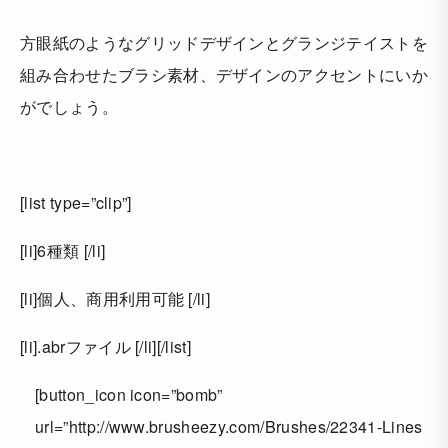
方眼紙のようなグリッドデザインとグランジテイストを
組み合わせたブラシ素材、デザインのアクセントにいか
がでしょう。
[list type=”clip”]
[li]6種類 [/li]
[li]個人、商用利用可能 [/li]
[li].abrファイル [/li][/list]
[button_icon icon=”bomb”
url=”http://www.brusheezy.com/Brushes/22341-Lines