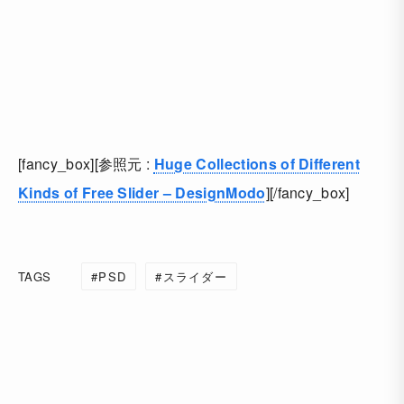
[fancy_box][参照元 :
Huge Collections of Different
Kinds of Free Slider – DesignModo
][/fancy_box]
TAGS
PSD
スライダー