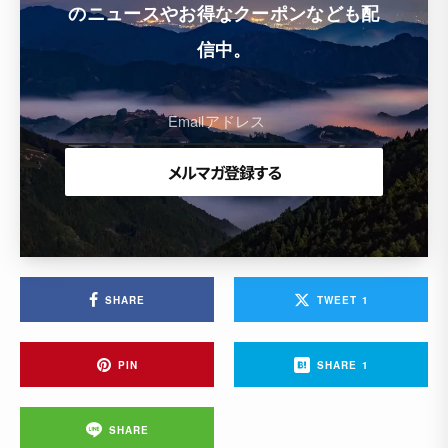
のニュースやお得なクーポンなども配
信中。
SHARE
TWEET
1
PIN
SHARE
1
SHARE