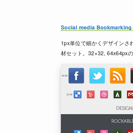
Social media Bookmarking 
1px単位で細かくデザイン
材セット。32×32, 64x6