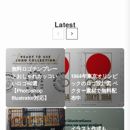
Latest
無料ロゴテンプレー
トおしゃれカッコい
1964年東京オリンピ
いロゴ80選
ックのロゴ設計図 ベ
【Photoshop
クター素材で無料配
Illustrator対応】
布中
イラスト作成も