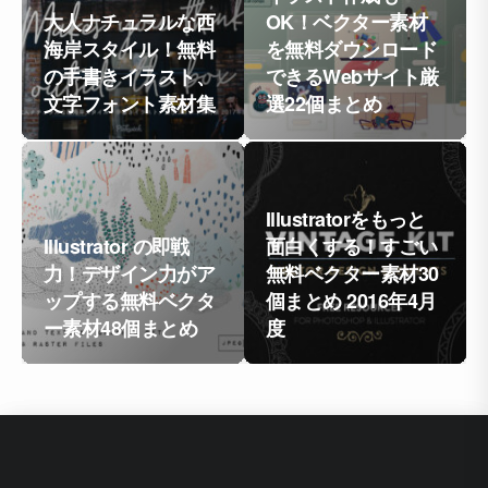
大人ナチュラルな西
OK！ベクター素材
海岸スタイル！無料
を無料ダウンロード
の手書きイラスト、
できるWebサイト厳
文字フォント素材集
選22個まとめ
Illustratorをもっと
Illustrator の即戦
面白くする！すごい
力！デザイン力がア
無料ベクター素材30
ップする無料ベクタ
個まとめ 2016年4月
ー素材48個まとめ
度