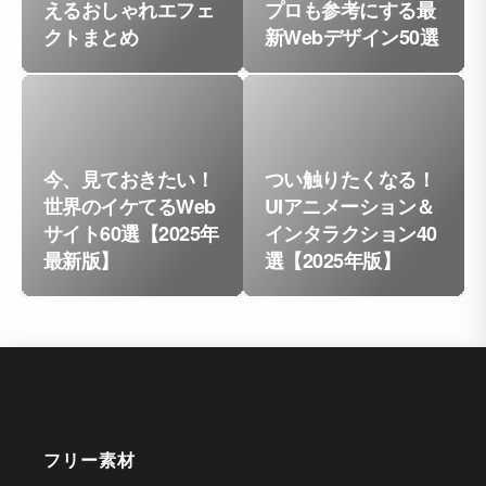
えるおしゃれエフェ
プロも参考にする最
クトまとめ
新Webデザイン50選
今、見ておきたい！
つい触りたくなる！
世界のイケてるWeb
UIアニメーション＆
サイト60選【2025年
インタラクション40
最新版】
選【2025年版】
フリー素材