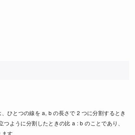
o）は、ひとつの線を a, b の長さで 2 つに分割するとき
b) が成り立つように分割したときの比 a : b のことであり、
ります。