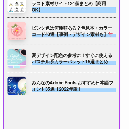
ラスト素材サイト124個まとめ【商用
OK】
ピンク色は何種類ある？色見本・カラー
コード40選【事例・デザイン素材も】
夏デザイン配色の参考に！すぐに使える
パステル系カラーパレット15選まとめ
みんなのAdobe Fonts おすすめ日本語フ
ォント35選【2022年版】