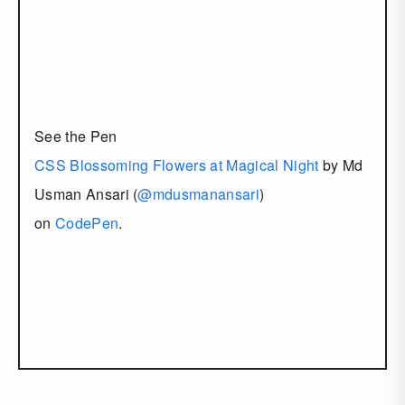
See the Pen
CSS Blossoming Flowers at Magical Night
by Md
Usman Ansari (
@mdusmanansari
)
on
CodePen
.