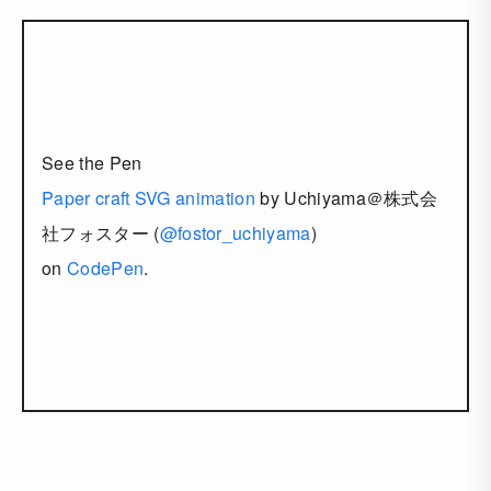
See the Pen
Paper craft SVG animation
by Uchiyama＠株式会
社フォスター (
@fostor_uchiyama
)
on
CodePen
.