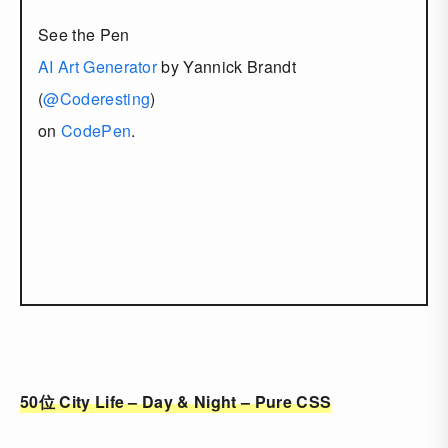
See the Pen
AI Art Generator
by Yannick Brandt
(
@Coderesting
)
on
CodePen
.
50位 City Life – Day & Night – Pure CSS