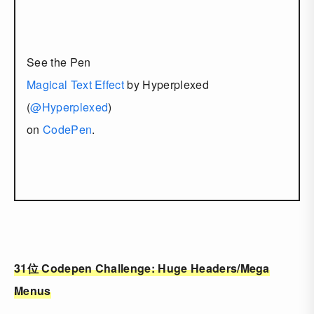
See the Pen
Magical Text Effect
by Hyperplexed
(
@Hyperplexed
)
on
CodePen
.
31位 Codepen Challenge: Huge Headers/Mega
Menus