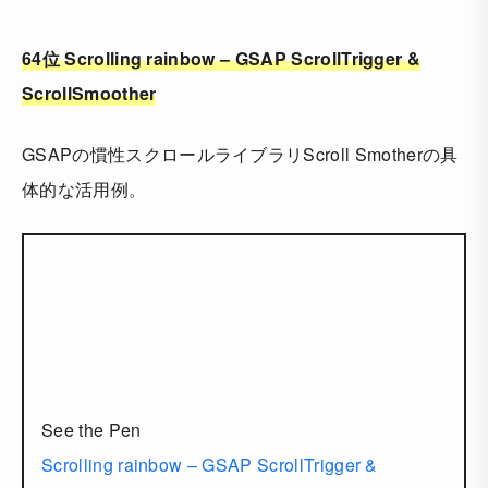
64位 Scrolling rainbow – GSAP ScrollTrigger &
ScrollSmoother
GSAPの慣性スクロールライブラリScroll Smotherの具
体的な活用例。
See the Pen
Scrolling rainbow – GSAP ScrollTrigger &