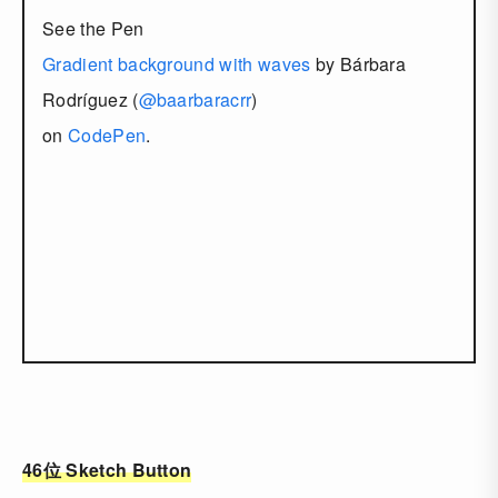
See the Pen
Gradient background with waves
by Bárbara
Rodríguez (
@baarbaracrr
)
on
CodePen
.
46位 Sketch Button