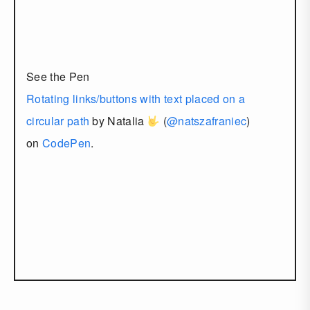
See the Pen
Rotating links/buttons with text placed on a
circular path
by Natalia
(
@natszafraniec
)
on
CodePen
.