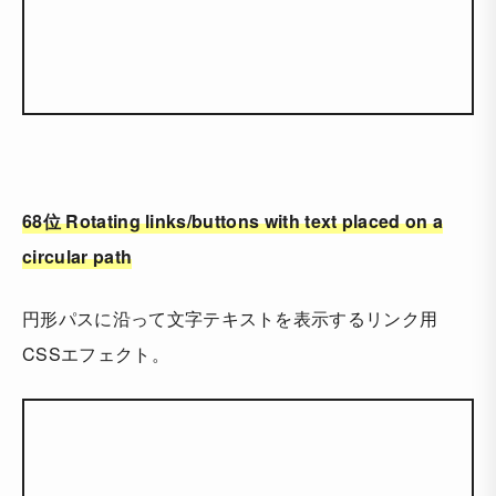
68位 Rotating links/buttons with text placed on a
circular path
円形パスに沿って文字テキストを表示するリンク用
CSSエフェクト。