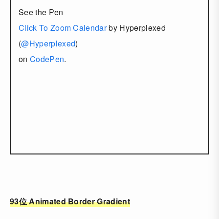
See the Pen
Click To Zoom Calendar
by Hyperplexed
(
@Hyperplexed
)
on
CodePen
.
93位 Animated Border Gradient