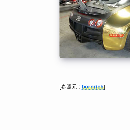
[参照元 :
]
bornrich