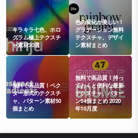
色の変化が美しい！
キラキラ七色、ホロ
グラデーション無料
グラム極上テクスチ
テクスチャ、デザイ
ャ素材30選
ン素材まとめ
無料で高品質！持っ
無料で高品質！ベク
ておくと便利な最新
ター形式のテクスチ
テクスチャ、パター
ャ、パターン素材50
ン54個まとめ 2020
個まとめ
年10月度