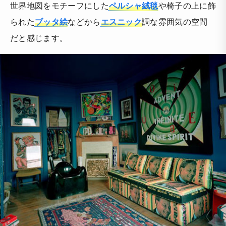
世界地図をモチーフにした
ペルシャ絨毯
や椅子の上に飾
られた
ブッタ絵
などから
エスニック
調な雰囲気の空間
だと感じます。