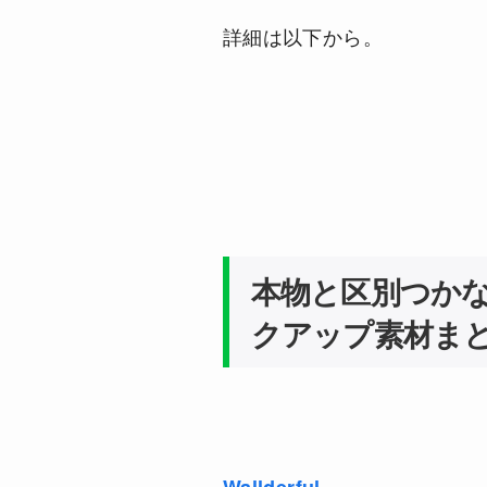
詳細は以下から。
本物と区別つか
クアップ素材ま
Wallderful