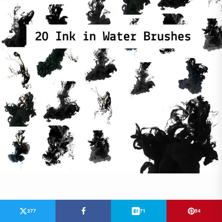
277
71
54