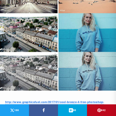
http://www.graphicsfuel.com/2017/01/cool-breeze-4-free-photoshop-
166
96
842
actions/