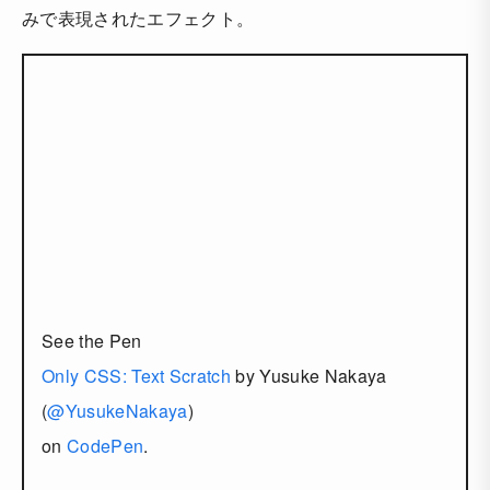
みで表現されたエフェクト。
See the Pen
Only CSS: Text Scratch
by Yusuke Nakaya
(
@YusukeNakaya
)
on
CodePen
.