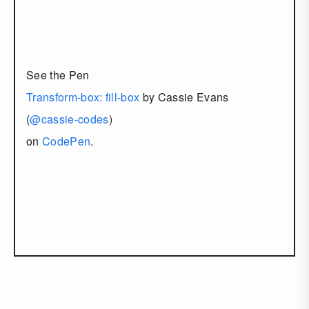
See the Pen
Transform-box: fill-box
by Cassie Evans
(
@cassie-codes
)
on
CodePen
.