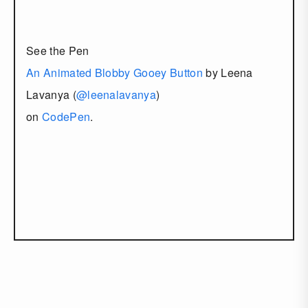
See the Pen
An Animated Blobby Gooey Button
by Leena
Lavanya (
@leenalavanya
)
on
CodePen
.