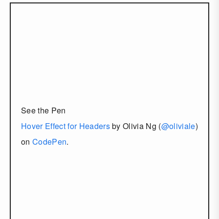
See the Pen
Hover Effect for Headers
by Olivia Ng (
@oliviale
)
on
CodePen
.