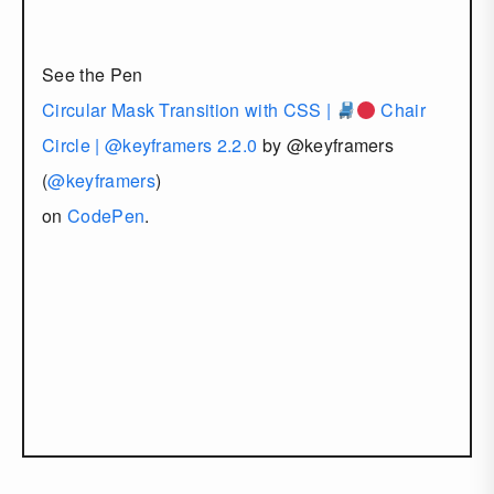
See the Pen
Circular Mask Transition with CSS |
Chair
Circle | @keyframers 2.2.0
by @keyframers
(
@keyframers
)
on
CodePen
.