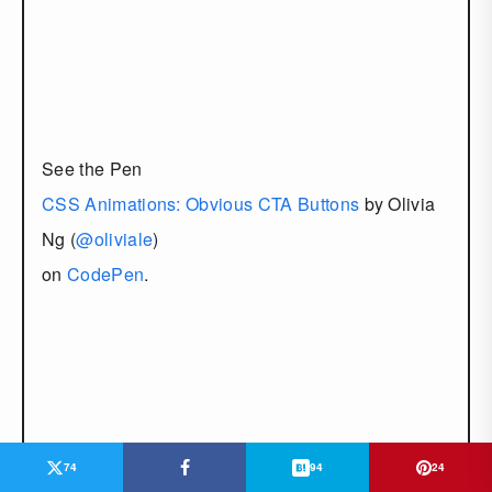
See the Pen
CSS Animations: Obvious CTA Buttons
by Olivia
Ng (
@oliviale
)
on
CodePen
.
74
94
24