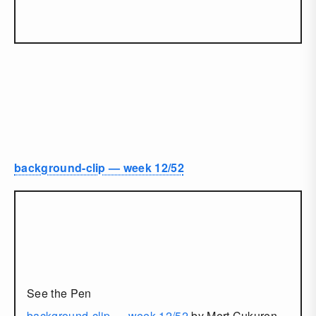
background-clip — week 12/52
See the Pen
background-clip — week 12/52
by Mert Cukuren