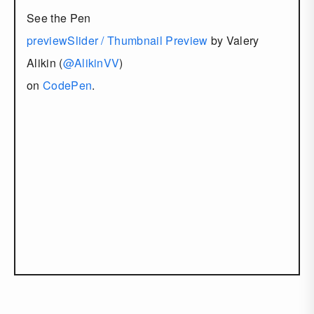
See the Pen
previewSlider / Thumbnail Preview
by Valery
Alikin (
@AlikinVV
)
on
CodePen
.