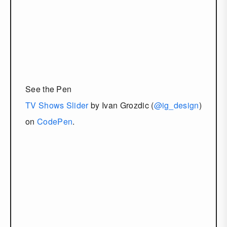
See the Pen
TV Shows Slider
by Ivan Grozdic (
@ig_design
)
on
CodePen
.