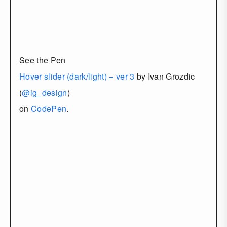
See the Pen
Hover slider (dark/light) – ver 3
by Ivan Grozdic
(
@ig_design
)
on
CodePen
.