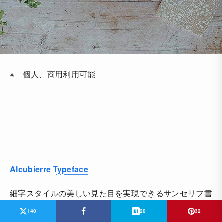
※ 個人、商用利用可能
Alcubierre Typeface
細字スタイルの美しい見た目を実現できるサンセリフ書
体。
140
20
32