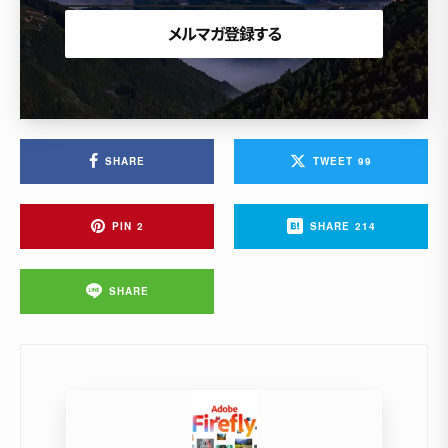
SHARE
TWEET
99
PIN
2
SHARE
214
SHARE