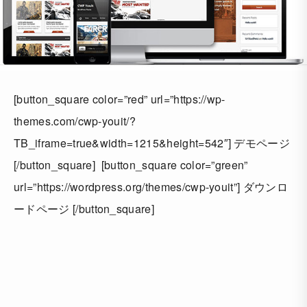
[button_square color=”red” url=”https://wp-
themes.com/cwp-youit/?
TB_iframe=true&width=1215&height=542″] デモページ
[/button_square] [button_square color=”green”
url=”https://wordpress.org/themes/cwp-youit”] ダウンロ
ードページ [/button_square]