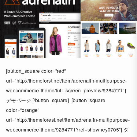
[button_square color=”red”
url=”http://themeforst.net/item/adrenalin-multipurpose-
woocommerce-theme/full_screen_preview/9284771″]
デモページ [/button_square] [button_square
color=”orange”
url=”http://themeforest.net/item/adrenalin-multipurpose-
woocommerce-theme/9284771?ref=showhey0705″] ダ