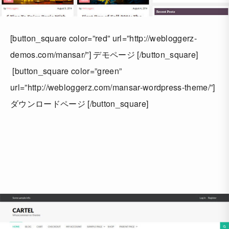
[button_square color=”red” url=”http://webloggerz-
demos.com/mansar/”] デモページ [/button_square]
[button_square color=”green”
url=”http://webloggerz.com/mansar-wordpress-theme/”]
ダウンロードページ [/button_square]