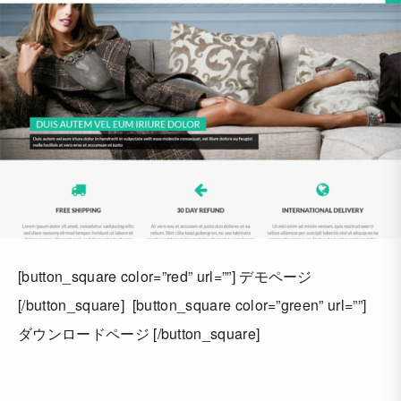
[button_square color=”red” url=””] デモページ
[/button_square] [button_square color=”green” url=””]
ダウンロードページ [/button_square]