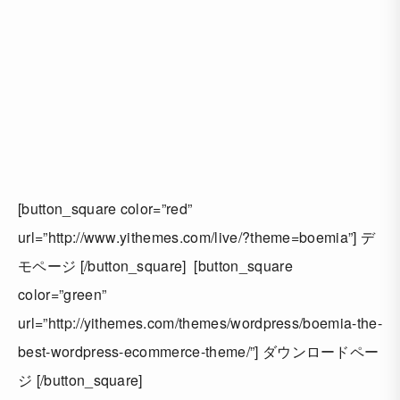
[button_square color=”red”
url=”http://www.yithemes.com/live/?theme=boemia”] デ
モページ [/button_square] [button_square
color=”green”
url=”http://yithemes.com/themes/wordpress/boemia-the-
best-wordpress-ecommerce-theme/”] ダウンロードペー
ジ [/button_square]