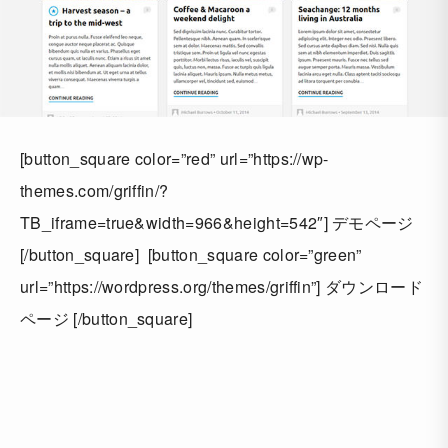
[button_square color=”red” url=”https://wp-
themes.com/griffin/?
TB_iframe=true&width=966&height=542″] デモページ
[/button_square] [button_square color=”green”
url=”https://wordpress.org/themes/griffin”] ダウンロード
ページ [/button_square]