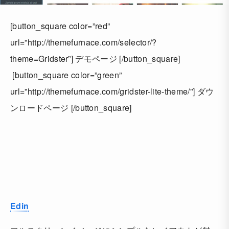
[button_square color=”red”
url=”http://themefurnace.com/selector/?
theme=Gridster”] デモページ [/button_square]
[button_square color=”green”
url=”http://themefurnace.com/gridster-lite-theme/”] ダウ
ンロードページ [/button_square]
Edin