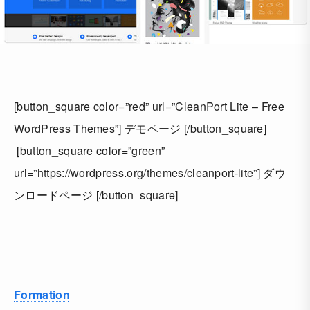
[button_square color=”red” url=”CleanPort Lite – Free
WordPress Themes”] デモページ [/button_square]
[button_square color=”green”
url=”https://wordpress.org/themes/cleanport-lite”] ダウ
ンロードページ [/button_square]
Formation