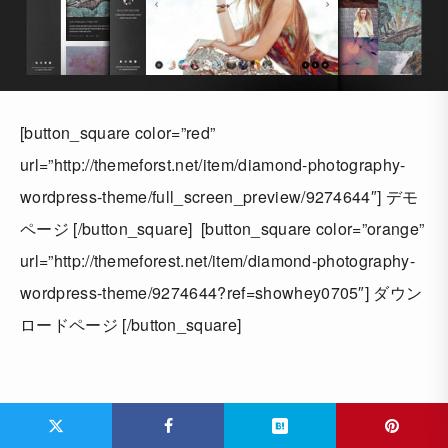
[button_square color=”red”
url=”http://themeforst.net/item/diamond-photography-
wordpress-theme/full_screen_preview/9274644″] デモ
ページ [/button_square] [button_square color=”orange”
url=”http://themeforest.net/item/diamond-photography-
wordpress-theme/9274644?ref=showhey0705″] ダウン
ロードページ [/button_square]