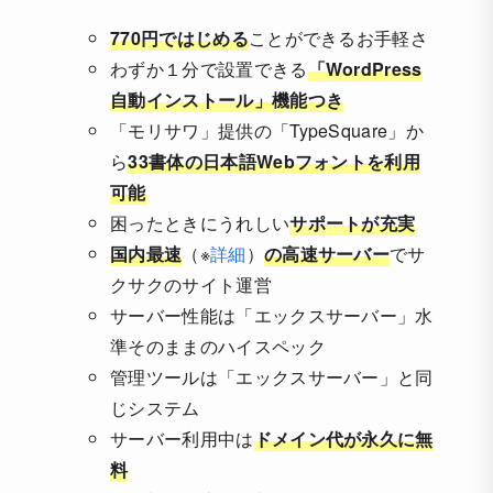
770円ではじめる
ことができるお手軽さ
わずか１分で設置できる
「WordPress
自動インストール」機能つき
「モリサワ」提供の「TypeSquare」か
ら
33書体の日本語Webフォントを利用
可能
困ったときにうれしい
サポートが充実
国内最速
（※
詳細
）
の高速サーバー
でサ
クサクのサイト運営
サーバー性能は「エックスサーバー」水
準そのままのハイスペック
管理ツールは「エックスサーバー」と同
じシステム
サーバー利用中は
ドメイン代が永久に無
料