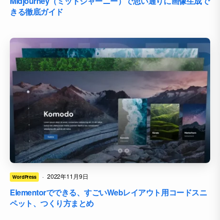
Midjourney（ミッドジャーニー）で思い通りに画像生成で
きる徹底ガイド
·
2022年11月9日
WordPress
Elementorでできる、すごいWebレイアウト用コードスニ
ペット、つくり方まとめ