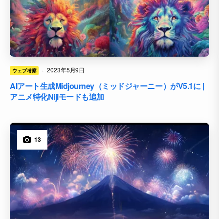
·
2023年5月9日
ウェブ考察
AIアート生成Midjourney（ミッドジャーニー）がV5.1に |
アニメ特化Nijiモードも追加
13