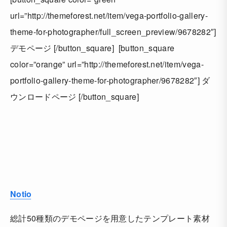
url=”http://themeforest.net/item/vega-portfolio-gallery-
theme-for-photographer/full_screen_preview/9678282″]
デモページ [/button_square] [button_square
color=”orange” url=”http://themeforest.net/item/vega-
portfolio-gallery-theme-for-photographer/9678282″] ダ
ウンロードページ [/button_square]
Notio
総計50種類のデモページを用意したテンプレート素材