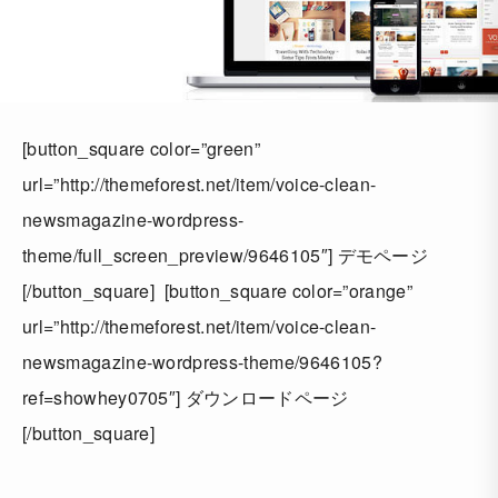
[button_square color=”green”
url=”http://themeforest.net/item/voice-clean-
newsmagazine-wordpress-
theme/full_screen_preview/9646105″] デモページ
[/button_square] [button_square color=”orange”
url=”http://themeforest.net/item/voice-clean-
newsmagazine-wordpress-theme/9646105?
ref=showhey0705″] ダウンロードページ
[/button_square]