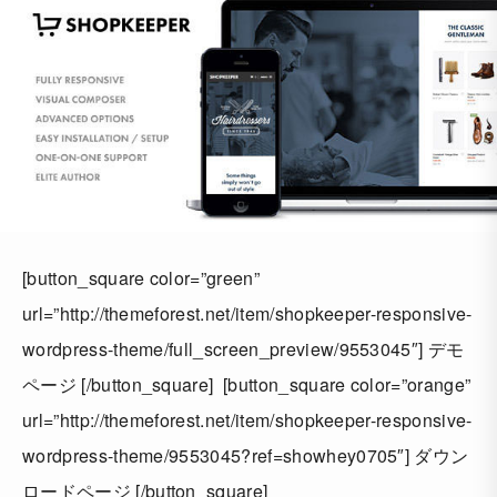
[button_square color=”green”
url=”http://themeforest.net/item/shopkeeper-responsive-
wordpress-theme/full_screen_preview/9553045″] デモ
ページ [/button_square] [button_square color=”orange”
url=”http://themeforest.net/item/shopkeeper-responsive-
wordpress-theme/9553045?ref=showhey0705″] ダウン
ロードページ [/button_square]