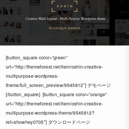
[button_square color=”green”
url=”http://themeforest.net/item/oshin-creative-
multipurpose-wordpress-
theme/full_screen_preview/9545812″] デモページ
[/button_square] [button_square color=”orange”
url=”http://themeforest.net/item/oshin-creative-
multipurpose-wordpress-theme/9545812?
ref=showhey0705″] ダウンロードページ