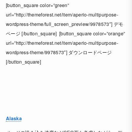
[button_square color=”green”
url=”http://themeforest.net/item/aperio-multipurpose-
wordpress-theme/full_screen_preview/9978573″] デモ
ページ [/button_square] [button_square color=”orange”
url=”http://themeforest.net/item/aperio-multipurpose-
wordpress-theme/9978573″] ダウンロードページ
[/button_square]
Alaska