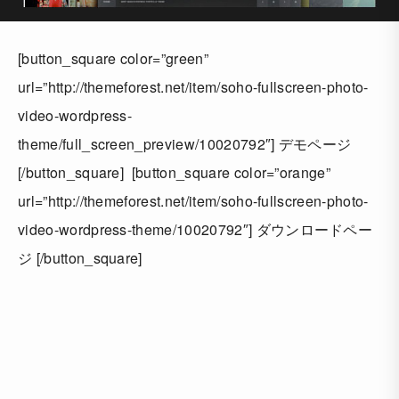
[button_square color=”green”
url=”http://themeforest.net/item/soho-fullscreen-photo-
video-wordpress-
theme/full_screen_preview/10020792″] デモページ
[/button_square] [button_square color=”orange”
url=”http://themeforest.net/item/soho-fullscreen-photo-
video-wordpress-theme/10020792″] ダウンロードペー
ジ [/button_square]