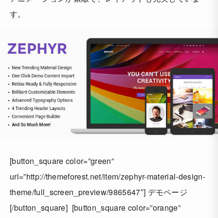
す。
[button_square color=”green”
url=”http://themeforest.net/item/zephyr-material-design-
theme/full_screen_preview/9865647″] デモページ
[/button_square] [button_square color=”orange”