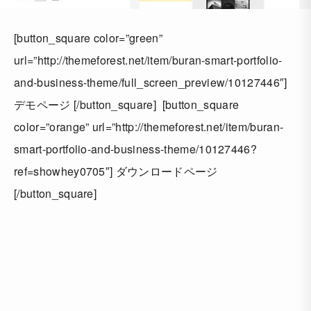
[button_square color=”green”
url=”http://themeforest.net/item/buran-smart-portfolio-
and-business-theme/full_screen_preview/10127446″]
デモページ [/button_square] [button_square
color=”orange” url=”http://themeforest.net/item/buran-
smart-portfolio-and-business-theme/10127446?
ref=showhey0705″] ダウンロードページ
[/button_square]