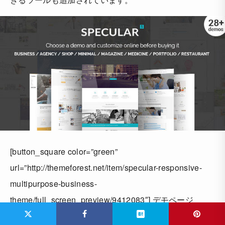
[button_square color=”green”
url=”http://themeforest.net/item/specular-responsive-
multipurpose-business-
theme/full_screen_preview/9412083″] デモページ
[/button_square] [button_square color=”orange”