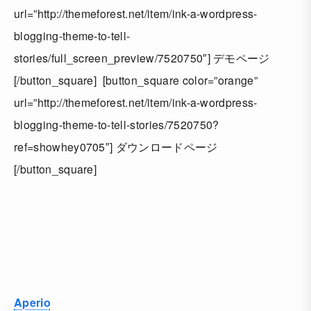
url=”http://themeforest.net/item/ink-a-wordpress-
blogging-theme-to-tell-
stories/full_screen_preview/7520750″] デモページ
[/button_square] [button_square color=”orange”
url=”http://themeforest.net/item/ink-a-wordpress-
blogging-theme-to-tell-stories/7520750?
ref=showhey0705″] ダウンロードページ
[/button_square]
Aperio