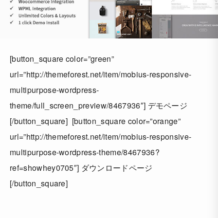
[button_square color=”green”
url=”http://themeforest.net/item/mobius-responsive-
multipurpose-wordpress-
theme/full_screen_preview/8467936″] デモページ
[/button_square] [button_square color=”orange”
url=”http://themeforest.net/item/mobius-responsive-
multipurpose-wordpress-theme/8467936?
ref=showhey0705″] ダウンロードページ
[/button_square]