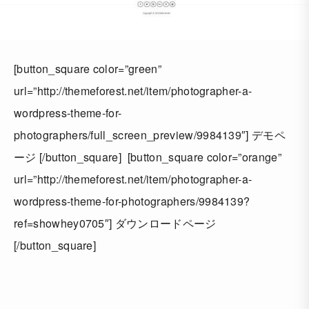
[button_square color=”green”
url=”http://themeforest.net/item/photographer-a-
wordpress-theme-for-
photographers/full_screen_preview/9984139″] デモペ
ージ [/button_square] [button_square color=”orange”
url=”http://themeforest.net/item/photographer-a-
wordpress-theme-for-photographers/9984139?
ref=showhey0705″] ダウンロードページ
[/button_square]