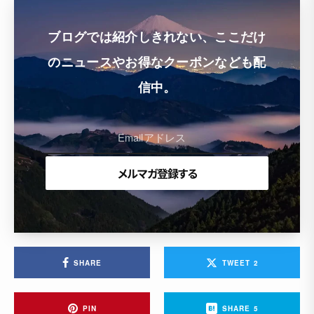
ブログでは紹介しきれない、ここだけ
のニュースやお得なクーポンなども配
信中。
SHARE
TWEET
2
PIN
SHARE
5