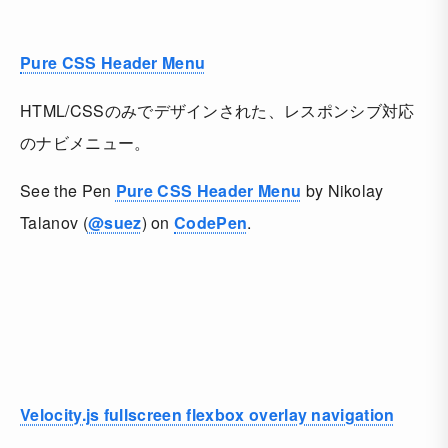
Pure CSS Header Menu
HTML/CSSのみでデザインされた、レスポンシブ対応
のナビメニュー。
See the Pen
Pure CSS Header Menu
by Nikolay
Talanov (
@suez
) on
CodePen
.
Velocity.js fullscreen flexbox overlay navigation