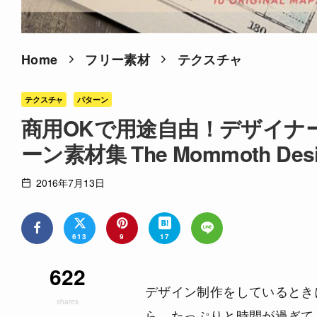
Home
フリー素材
テクスチャ
テクスチャ
パターン
商用OKで用途自由！デザイナ
ーン素材集 The Mommoth Desig
2016年7月13日
613
9
17
622
デザイン制作をしているとき
shares
ら、たっぷりと時間が過ぎて