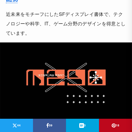
近未来をモチーフにしたSFディスプレイ書体で、テク
ノロジーや科学、IT、ゲーム分野のデザインを得意とし
ています。
44
59
3
18