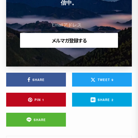
信中。
SHARE
TWEET
9
PIN
1
SHARE
2
SHARE