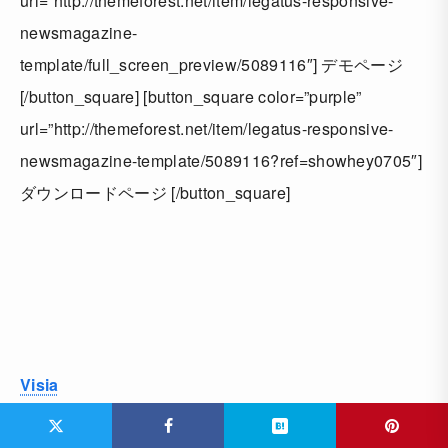
url=”http://themeforest.net/item/legatus-responsive-
newsmagazine-
template/full_screen_preview/5089116″] デモページ
[/button_square] [button_square color=”purple”
url=”http://themeforest.net/item/legatus-responsive-
newsmagazine-template/5089116?ref=showhey0705″]
ダウンロードページ [/button_square]
Visia
多彩なアニメーションを使い、シングルページで完結す