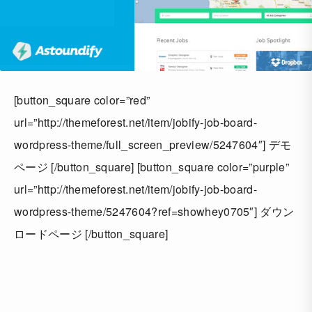
[button_square color=”red”
url=”http://themeforest.net/item/jobify-job-board-
wordpress-theme/full_screen_preview/5247604″] デモ
ページ [/button_square] [button_square color=”purple”
url=”http://themeforest.net/item/jobify-job-board-
wordpress-theme/5247604?ref=showhey0705″] ダウン
ロードページ [/button_square]