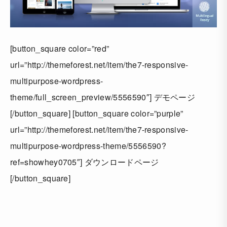
[button_square color=”red”
url=”http://themeforest.net/item/the7-responsive-
multipurpose-wordpress-
theme/full_screen_preview/5556590″] デモページ
[/button_square] [button_square color=”purple”
url=”http://themeforest.net/item/the7-responsive-
multipurpose-wordpress-theme/5556590?
ref=showhey0705″] ダウンロードページ
[/button_square]