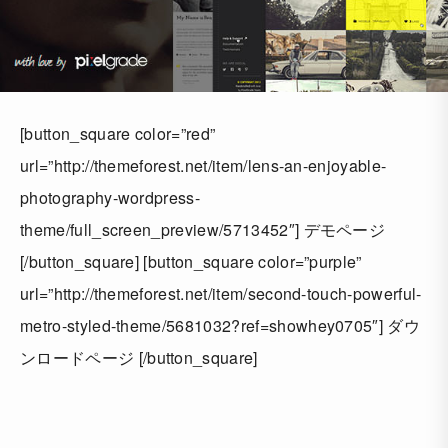
[button_square color=”red”
url=”http://themeforest.net/item/lens-an-enjoyable-
photography-wordpress-
theme/full_screen_preview/5713452″] デモページ
[/button_square] [button_square color=”purple”
url=”http://themeforest.net/item/second-touch-powerful-
metro-styled-theme/5681032?ref=showhey0705″] ダウ
ンロードページ [/button_square]