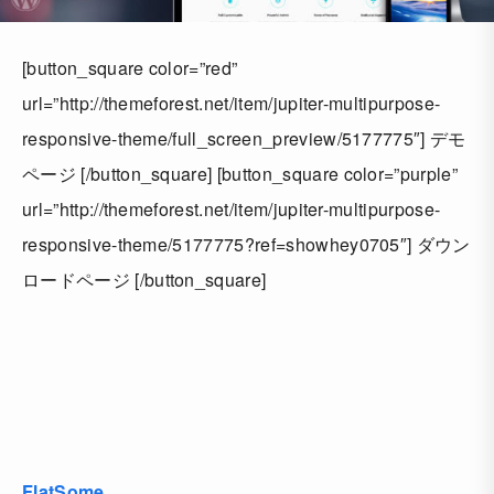
[button_square color=”red”
url=”http://themeforest.net/item/jupiter-multipurpose-
responsive-theme/full_screen_preview/5177775″] デモ
ページ [/button_square] [button_square color=”purple”
url=”http://themeforest.net/item/jupiter-multipurpose-
responsive-theme/5177775?ref=showhey0705″] ダウン
ロードページ [/button_square]
FlatSome