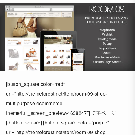
[button_square color=”red”
url=”http://themeforest.net/item/room-09-shop-
multipurpose-ecommerce-
theme/full_screen_preview/4638247″] デモページ
[/button_square] [button_square color=”purple”
url=”http://themeforest.net/item/room-09-shop-