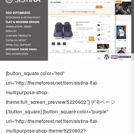
[button_square color=”red”
url=”http://themeforest.net/item/sistina-flat-
multipurpose-shop-
theme/full_screen_preview/5220602″] デモページ
[/button_square] [button_square color=”purple”
url=”http://themeforest.net/item/sistina-flat-
multipurpose-shop-theme/5220602?