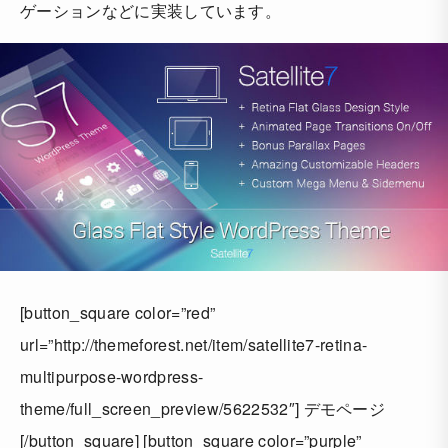
ゲーションなどに実装しています。
[button_square color=”red”
url=”http://themeforest.net/item/satellite7-retina-
multipurpose-wordpress-
theme/full_screen_preview/5622532″] デモページ
[/button_square] [button_square color=”purple”