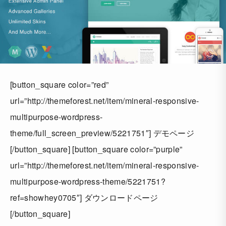
[button_square color=”red”
url=”http://themeforest.net/item/mineral-responsive-
multipurpose-wordpress-
theme/full_screen_preview/5221751″] デモページ
[/button_square] [button_square color=”purple”
url=”http://themeforest.net/item/mineral-responsive-
multipurpose-wordpress-theme/5221751?
ref=showhey0705″] ダウンロードページ
[/button_square]