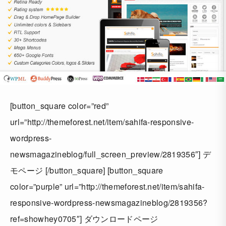
[button_square color=”red”
url=”http://themeforest.net/item/sahifa-responsive-
wordpress-
newsmagazineblog/full_screen_preview/2819356″] デ
モページ [/button_square] [button_square
color=”purple” url=”http://themeforest.net/item/sahifa-
responsive-wordpress-newsmagazineblog/2819356?
ref=showhey0705″] ダウンロードページ