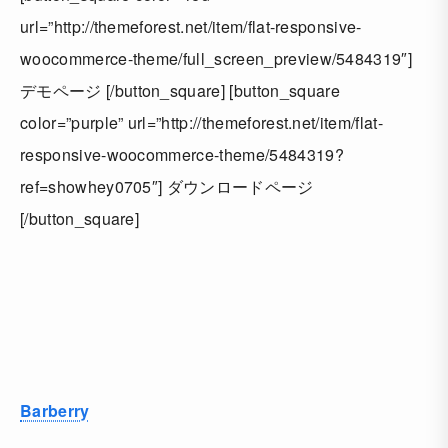
url=”http://themeforest.net/item/flat-responsive-
woocommerce-theme/full_screen_preview/5484319″]
デモページ [/button_square] [button_square
color=”purple” url=”http://themeforest.net/item/flat-
responsive-woocommerce-theme/5484319?
ref=showhey0705″] ダウンロードページ
[/button_square]
Barberry