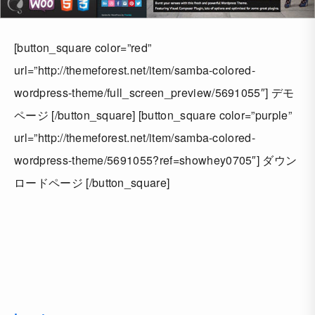
[button_square color=”red”
url=”http://themeforest.net/item/samba-colored-
wordpress-theme/full_screen_preview/5691055″] デモ
ページ [/button_square] [button_square color=”purple”
url=”http://themeforest.net/item/samba-colored-
wordpress-theme/5691055?ref=showhey0705″] ダウン
ロードページ [/button_square]