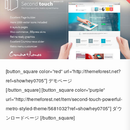
[button_square color=”red” url=”http://themeforest.net?
ref=showhey0705″] デモページ
[/button_square] [button_square color=”purple”
url=”http://themeforest.net/item/second-touch-powerful-
metro-styled-theme/5681032?ref=showhey0705″] ダウ
ンロードページ [/button_square]