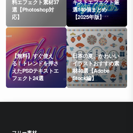
料エフェクト素材37
キストエフェクト厳
選【Photoshop対
選140個まとめ
応】
【2025年版】
【無料】すぐ使え
日本の夏、かわいい
る！トレンドを押さ
イラストおすすめ素
えたPSDテキストエ
材40選【Adobe
フェクト24選
Stock編】
フリー素材