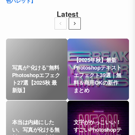
色パレット】
Latest
【2025年秋】最新
写真が“化ける”無料
Photoshopテキスト
Photoshopエフェク
エフェクト39選｜無
ト27選【2025秋 最
料＆商用OKの新作
新版】
まとめ
本当は内緒にした
文字がかっこいい！
い、写真が化ける無
すごいPhotoshopテ