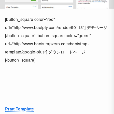
[button_square color=”red”
url=”http://www.bootply.com/render/90113″] デモページ
[/button_square] [button_square color=”green”
url=”http://www.bootstrapzero.com/bootstrap-
template/google-plus”] ダウンロードページ
[/button_square]
Pratt Template