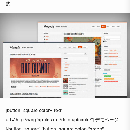
的。
[button_square color=”red”
url=”http://wegraphics.net/demo/piccolo/”] デモページ
[/button_square] [button_square color=”green”