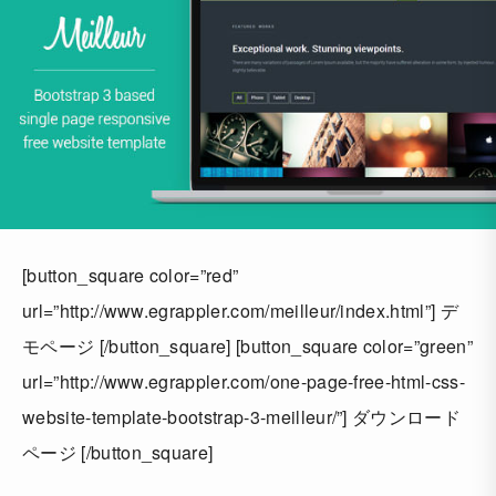
[button_square color=”red”
url=”http://www.egrappler.com/meilleur/index.html”] デ
モページ [/button_square] [button_square color=”green”
url=”http://www.egrappler.com/one-page-free-html-css-
website-template-bootstrap-3-meilleur/”] ダウンロード
ページ [/button_square]