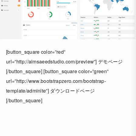
[button_square color=”red”
url=”http://almsaeedstudio.com/preview”] デモページ
[/button_square] [button_square color=”green”
url=”http://www.bootstrapzero.com/bootstrap-
template/adminlte”] ダウンロードページ
[/button_square]