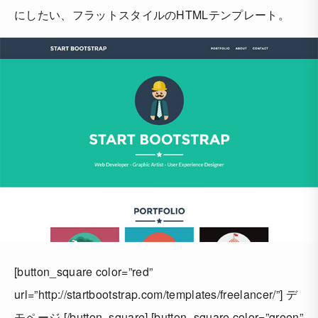
にしたい、フラットスタイルのHTMLテンプレート。
[button_square color=”red”
url=”http://startbootstrap.com/templates/freelancer/”] デ
モページ [/button_square] [button_square color=”green”