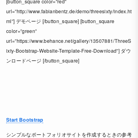
[button_square color=”red”
url=”http://www.fabianbentz.de/demo/threesixty/index.ht
ml”] デモページ [/button_square] [button_square
color=”green”
url=”https://www.behance.net/gallery/13507881/ThreeS
ixty-Bootstrap-Website-Template-Free-Download”] ダウ
ンロードページ [/button_square]
Start Bootstrap
シンプルなポートフォリオサイトを作成するときの参考