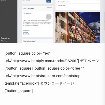
[button_square color=”red”
url=”http://www.bootply.com/render/96266″] デモページ
[/button_square] [button_square color=”green”
url=”http://www.bootstrapzero.com/bootstrap-
template/facebook”] ダウンロードページ
[/button_square]