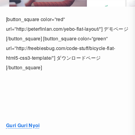
[button_square color=”red”
url=”http://peterfinlan.com/yebo-flat-layout/”] デモページ
[/button_square] [button_square color=”green”
url=”http://freebiesbug.com/code-stuff/bicycle-flat-
html5-css3-template/”] ダウンロードページ
[/button_square]
Guri Guri Nyoi