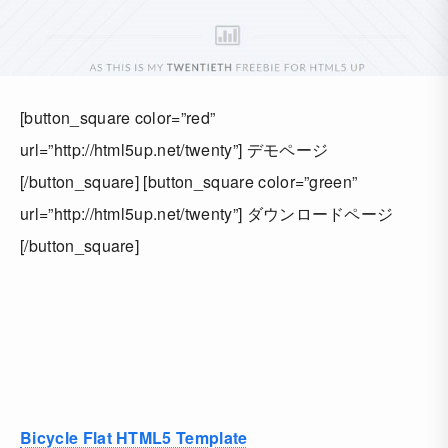
[button_square color=”red”
url=”http://html5up.net/twenty”] デモページ
[/button_square] [button_square color=”green”
url=”http://html5up.net/twenty”] ダウンロードページ
[/button_square]
Bicycle Flat HTML5 Template