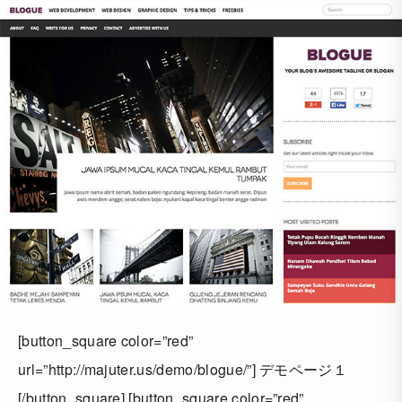
[button_square color=”red”
url=”http://majuter.us/demo/blogue/”] デモページ１
[/button_square] [button_square color=”red”