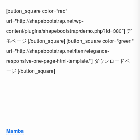
[button_square color=”red”
url=”http://shapebootstrap.net/wp-
content/plugins/shapebootstrap/demo.php?id=380″] デ
モページ [/button_square] [button_square color=”green”
url=”http://shapebootstrap.net/item/elegance-
responsive-one-page-html-template/”] ダウンロードペ
ージ [/button_square]
Mamba