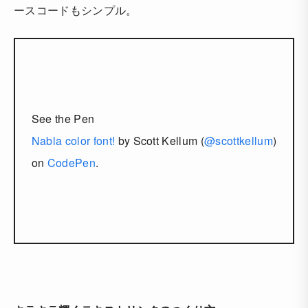
ースコードもシンプル。
See the Pen
Nabla color font!
by Scott Kellum (
@scottkellum
)
on
CodePen
.