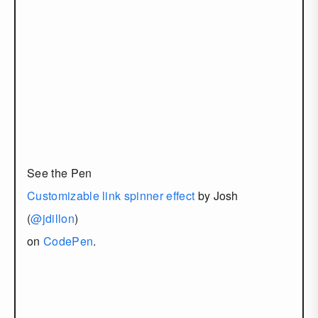
See the Pen
Customizable link spinner effect
by Josh
(
@jdillon
)
on
CodePen
.