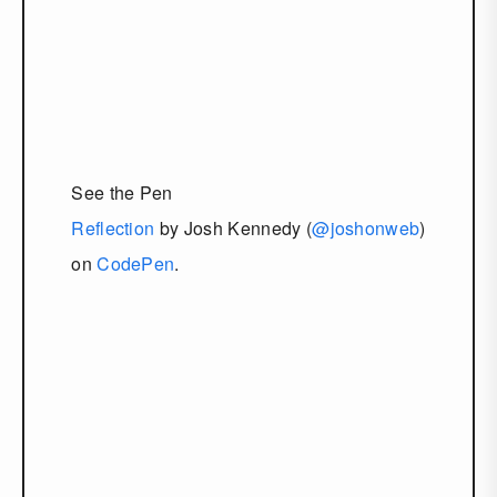
See the Pen
Reflection
by Josh Kennedy (
@joshonweb
)
on
CodePen
.