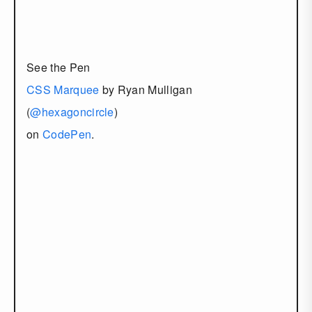
See the Pen
CSS Marquee
by Ryan Mulligan
(
@hexagoncircle
)
on
CodePen
.