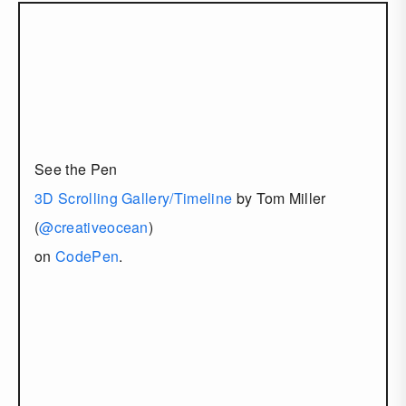
See the Pen
3D Scrolling Gallery/Timeline
by Tom Miller
(
@creativeocean
)
on
CodePen
.