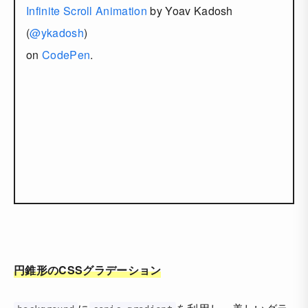
Infinite Scroll Animation
by Yoav Kadosh
(
@ykadosh
)
on
CodePen
.
円錐形のCSSグラデーション