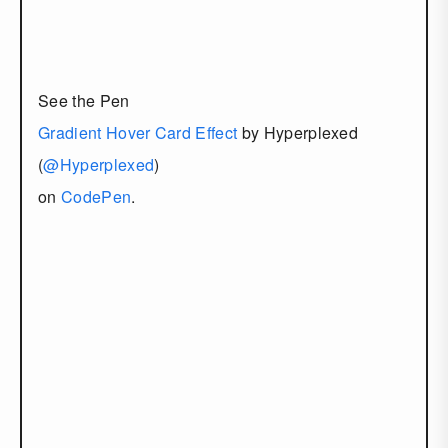
See the Pen
Gradient Hover Card Effect
by Hyperplexed
(
@Hyperplexed
)
on
CodePen
.