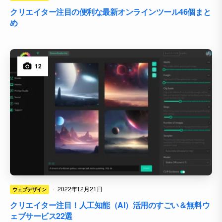
クリエイター注目の便利な最新オンラインツール46個まと
め
12
·
2022年12月21日
ウェブデザイン
クリエイター注目！人工知能（AI）活用のすごい＆無料ウ
ェブサービス22選