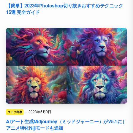
【簡単】2023年Photoshop切り抜きおすすめテクニック
15選 完全ガイド
·
2023年5月9日
ウェブ考察
AIアート生成Midjourney（ミッドジャーニー）がV5.1に |
アニメ特化Nijiモードも追加