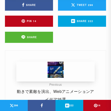
SHARE
TWEET
296
PIN
14
SHARE
222
SHARE
Previous
動きで素敵を演出、Webアニメーションア
イデア25選
296
222
14