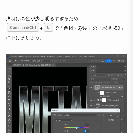
夕焼けの色が少し明るすぎるため、
Command/Ctrl
+
U
で「色相・彩度」の「彩度 -50」
に下げましょう。