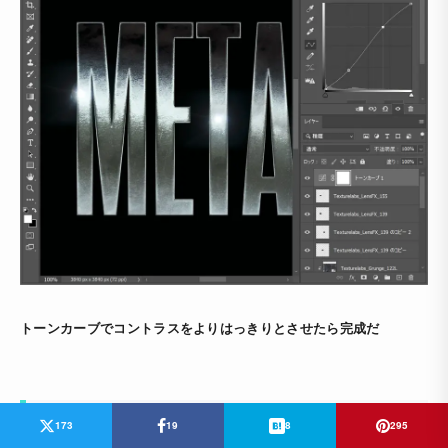
トーンカーブでコントラスをよりはっきりとさせたら完成だ
完成
173
19
8
295