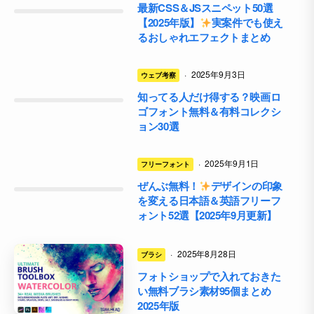
最新CSS＆JSスニペット50選
【2025年版】
実案件でも使え
るおしゃれエフェクトまとめ
·
2025年9月3日
ウェブ考察
知ってる人だけ得する？映画ロ
ゴフォント無料＆有料コレクシ
ョン30選
·
2025年9月1日
フリーフォント
ぜんぶ無料！
デザインの印象
を変える日本語＆英語フリーフ
ォント52選【2025年9月更新】
·
2025年8月28日
ブラシ
フォトショップで入れておきた
い無料ブラシ素材95個まとめ
2025年版