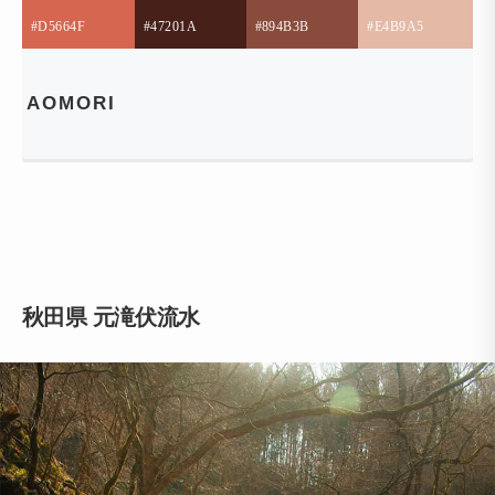
#D5664F
#47201A
#894B3B
#E4B9A5
AOMORI
秋田県 元滝伏流水