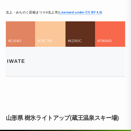
北上・みちのく芸能まつり©北上市(
)
Licensed under CC BY 4.0
#E18461
#FBC798
#62301C
#F8684D
IWATE
山形県 樹氷ライトアップ(蔵王温泉スキー場)