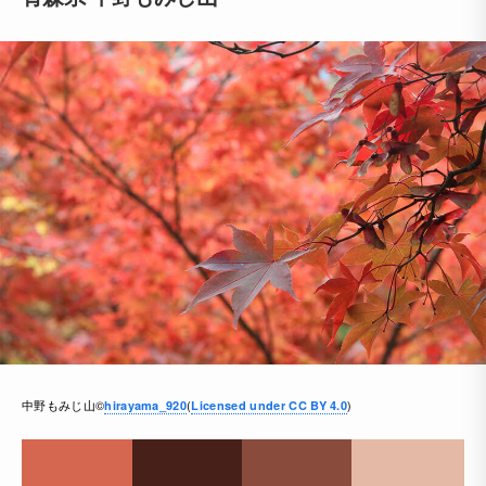
中野もみじ山©
(
)
hirayama_920
Licensed under CC BY 4.0