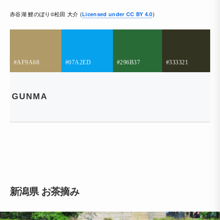
赤谷湖 鯉のぼり©松田 大介 (
)
Licensed under CC BY 4.0
#AF9A68
#07A2ED
#296B37
#333321
GUNMA
新潟県 お茶摘み