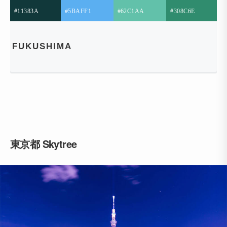
#11383A
#5BAFF1
#62C1AA
#308C6E
FUKUSHIMA
東京都 Skytree