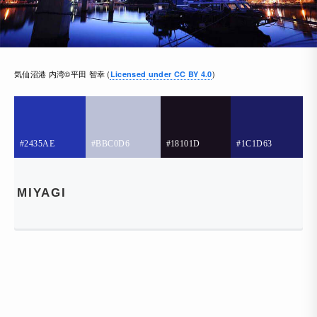
気仙沼港 内湾©平田 智幸 (
)
Licensed under CC BY 4.0
#2435AE
#BBC0D6
#18101D
#1C1D63
MIYAGI