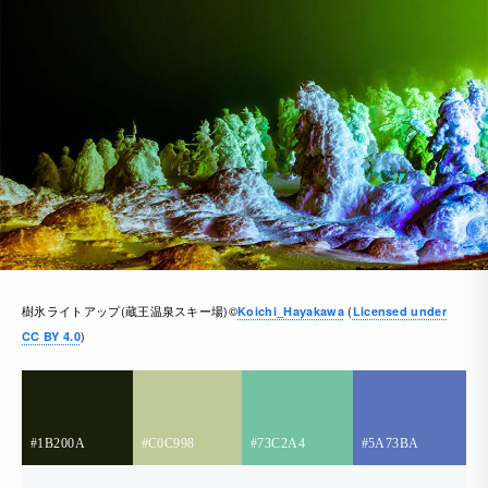
樹氷ライトアップ(蔵王温泉スキー場)©
(
Koichi_Hayakawa
Licensed under
)
CC BY 4.0
#1B200A
#C0C998
#73C2A4
#5A73BA