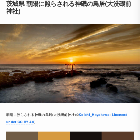
茨城県 朝陽に照らされる神磯の鳥居(大洗磯前
神社)
朝陽に照らされる神磯の鳥居(大洗磯前神社)©
(
Koichi_Hayakawa
Licensed
)
under CC BY 4.0