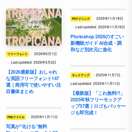
·
2025年11月18日
PSテクニック
·
Last updated:
2025年11月19日
Photoshop 2026のすごい
新機能ガイド AI合成・調
和など別次元に進化
·
2026年5月1日
フリーフォント
·
Last updated:
2026年5月2日
【2026最新版】おしゃれ
·
2025年11月7日
·
モックアップ
な英語フリーフォント147
Last updated:
2025年11月11日
選｜商用可で使いやすい注
目書体まとめ
【最新版】「これ無料!?」
2025年秋フリーモックア
ップ37選｜ロゴもパッケー
ジも即完成！
·
2025年11月11日
PSDファイル
写真が“化ける”無料