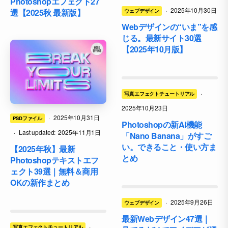
Photoshopエフェクト27
·
2025年10月30日
選【2025秋 最新版】
ウェブデザイン
Webデザインの“いま”を感
じる。最新サイト30選
【2025年10月版】
·
写真エフェクトチュートリアル
2025年10月23日
·
2025年10月31日
PSDファイル
Photoshopの新AI機能
·
Last updated:
2025年11月1日
「Nano Banana」がすご
い。できること・使い方ま
【2025年秋】最新
とめ
Photoshopテキストエフ
ェクト39選｜無料＆商用
OKの新作まとめ
·
2025年9月26日
ウェブデザイン
最新Webデザイン47選｜
·
写真エフェクトチュートリアル