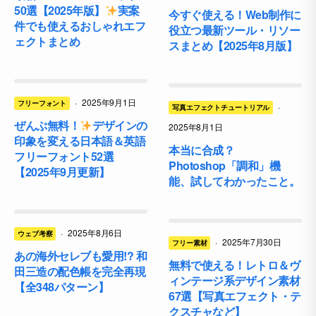
50選【2025年版】
実案
今すぐ使える！Web制作に
件でも使えるおしゃれエフ
役立つ最新ツール・リソー
ェクトまとめ
スまとめ【2025年8月版】
·
2025年9月1日
フリーフォント
·
写真エフェクトチュートリアル
ぜんぶ無料！
デザインの
2025年8月1日
印象を変える日本語＆英語
本当に合成？
フリーフォント52選
Photoshop「調和」機
【2025年9月更新】
能、試してわかったこと。
·
2025年8月6日
ウェブ考察
·
2025年7月30日
フリー素材
あの海外セレブも愛用!? 和
無料で使える！レトロ＆ヴ
田三造の配色帳を完全再現
ィンテージ系デザイン素材
【全348パターン】
67選【写真エフェクト・テ
クスチャなど】