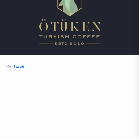
via
eLyateh