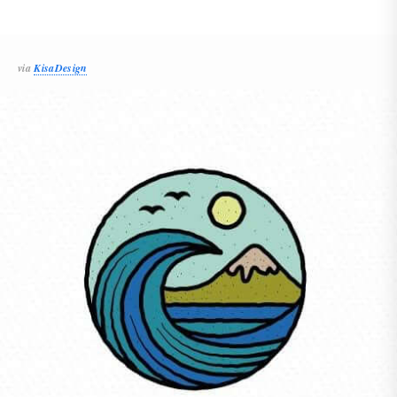
via
KisaDesign