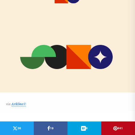
via
Arkline©
36
19
9
441