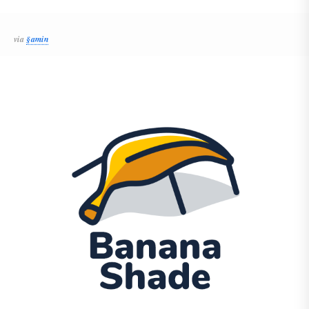
via
§amin