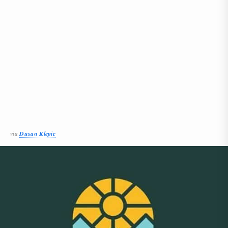
via
Dusan Klepic