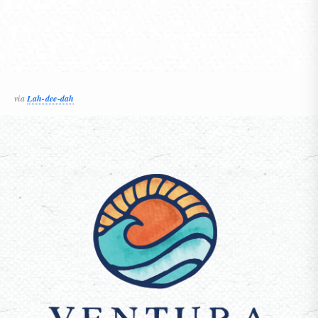
via
Lah-dee-dah