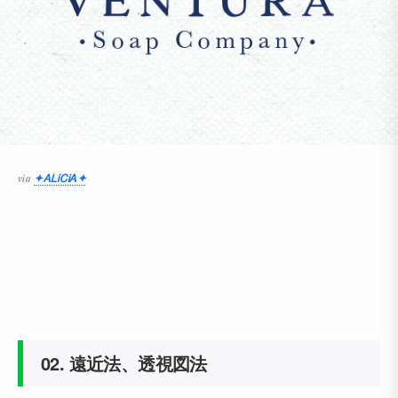
via
✦ᎪᏞᎥᏟᎥᎪ✦
02. 遠近法、透視図法