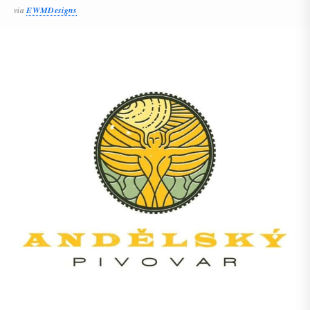
via
EWMDesigns