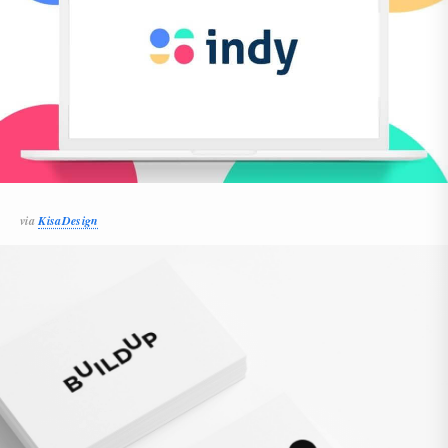
via
KisaDesign