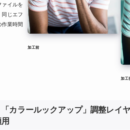
ファイルを
く同じエフ
の作業時間
加工前
加工
．「カラールックアップ」調整レイ
適用